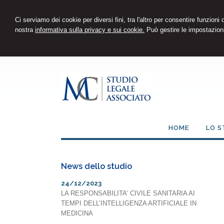
Ci serviamo dei cookie per diversi fini, tra l'altro per consentire funzioni
nostra
informativa sulla privacy e sui cookie.
Può gestire le impostazioni
HOME
LO S
News dello studio
24/12/2023
LA RESPONSABILITA’ CIVILE SANITARIA AI
TEMPI DELL’INTELLIGENZA ARTIFICIALE IN
MEDICINA