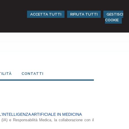
ACCETTA TUTTI
RIFIUTA TUTTI
GESTISCI
COOKIE
TILITÀ
CONTATTI
L’INTELLIGENZA ARTIFICIALE IN MEDICINA
le (IA) e Responsabilità Medica, la collaborazione con il