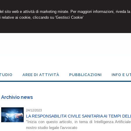
 del sito web e attività di marketing mirate. Per maggiori informazioni, riveda la
 relative ai cookie, cliccando su 'Gestisci Cookie'
TUDIO
AREE DI ATTIVITÀ
PUBBLICAZIONI
INFO E U
Archivio news
24/12/2023
LA RESPONSABILITA’ CIVILE SANITARIA AI TEMPI DEL
"Inizia con questo articolo, in tema di Intelligenza Artificia
nostro studio legale l'avvocato