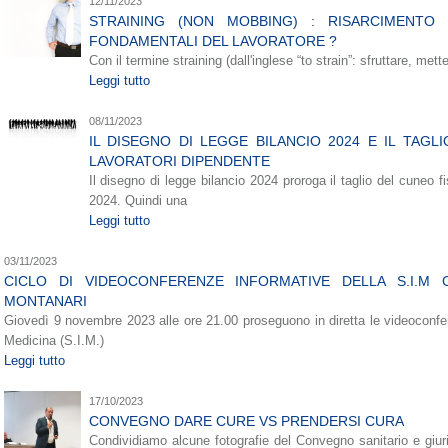
12/11/2023
STRAINING (NON MOBBING) : RISARCIMENTO 
FONDAMENTALI DEL LAVORATORE ?
Con il termine straining (dall'inglese “to strain”: sfruttare, me
Leggi tutto
08/11/2023
IL DISEGNO DI LEGGE BILANCIO 2024 E IL TAG
LAVORATORI DIPENDENTE
Il disegno di legge bilancio 2024 proroga il taglio del cuneo f
2024. Quindi una
Leggi tutto
03/11/2023
CICLO DI VIDEOCONFERENZE INFORMATIVE DELLA S.I.M 
MONTANARI
Giovedì 9 novembre 2023 alle ore 21.00 proseguono in diretta le videoconfer
Medicina (S.I.M.)
Leggi tutto
17/10/2023
CONVEGNO DARE CURE VS PRENDERSI CURA
Condividiamo alcune fotografie del Convegno sanitario e giur