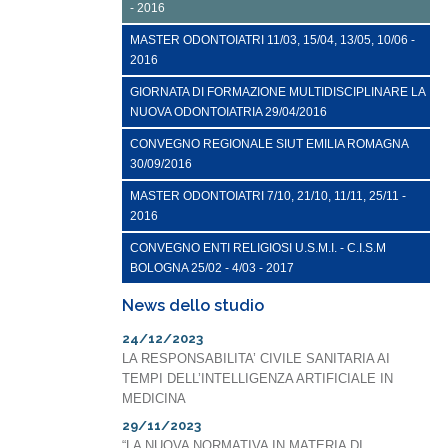
- 2016
MASTER ODONTOIATRI 11/03, 15/04, 13/05, 10/06 -
2016
GIORNATA DI FORMAZIONE MULTIDISCIPLINARE LA
NUOVA ODONTOIATRIA 29/04/2016
CONVEGNO REGIONALE SIUT EMILIA ROMAGNA
30/09/2016
MASTER ODONTOIATRI 7/10, 21/10, 11/11, 25/11 -
2016
CONVEGNO ENTI RELIGIOSI U.S.M.I. - C.I.S.M
BOLOGNA 25/02 - 4/03 - 2017
News dello studio
24/12/2023
LA RESPONSABILITA’ CIVILE SANITARIA AI
TEMPI DELL’INTELLIGENZA ARTIFICIALE IN
MEDICINA
29/11/2023
“LA NUOVA NORMATIVA IN MATERIA DI